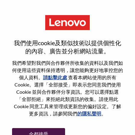
功能
登入或註冊新使用者帳戶
我們使用cookie及類似技術以提供個性化
的內容、廣告並分析網站流量。
我們希望對我們與合作夥伴所收集的資料以及我們如
何使用這些資料保持透明，讓您能夠更好地掌控您的
回訪使用者
個人資料。
請點擊此處
查看本網站使用的所有
Cookie。選擇「全部接受」即表示您同意我們使用
Cookie 並與合作夥伴分享資訊。您可以選擇點選
姓氏
「全部拒絕」來拒絕此類資訊的收集。請使用此
學位名稱
Cookie 同意工具來管理或更新您的偏好設定。了解
更多資訊，請參閱我們
的隱私聲明
。
密碼
全都接受