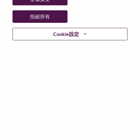
拒絕所有
登入
Cookie設定
忘記密碼了？
若你曾使用你的電子郵件申請我們的職位，你可以選擇”
忘記密碼”重新設定你的登入資料
如遇上登入問題，或無法建立帳號。請連絡我們的人力
資源部門
hrsupport@lenovo.com
請在郵件的主題寫上
“Application login issue” 及在郵件中例明你遇到的問題和
附上截圖。我們將盡快與你聯絡。
我們非常榮幸與你分享我們全新的求職網頁。你可以透
過全新的功能，隨時查閱你申請職位的狀況，訂閱新職
位發佈資訊，了解為何我們喜歡在聯想工作的資訊，和
加入聯想人才社團。