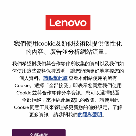
功能
登入或註冊新使用者帳戶
我們使用cookie及類似技術以提供個性化
的內容、廣告並分析網站流量。
我們希望對我們與合作夥伴所收集的資料以及我們如
何使用這些資料保持透明，讓您能夠更好地掌控您的
回訪使用者
個人資料。
請點擊此處
查看本網站使用的所有
Cookie。選擇「全部接受」即表示您同意我們使用
Cookie 並與合作夥伴分享資訊。您可以選擇點選
姓氏
「全部拒絕」來拒絕此類資訊的收集。請使用此
學位名稱
Cookie 同意工具來管理或更新您的偏好設定。了解
更多資訊，請參閱我們
的隱私聲明
。
密碼
全都接受