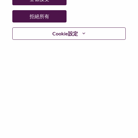
拒絕所有
登入
Cookie設定
忘記密碼了？
若你曾使用你的電子郵件申請我們的職位，你可以選擇”
忘記密碼”重新設定你的登入資料
如遇上登入問題，或無法建立帳號。請連絡我們的人力
資源部門
hrsupport@lenovo.com
請在郵件的主題寫上
“Application login issue” 及在郵件中例明你遇到的問題和
附上截圖。我們將盡快與你聯絡。
我們非常榮幸與你分享我們全新的求職網頁。你可以透
過全新的功能，隨時查閱你申請職位的狀況，訂閱新職
位發佈資訊，了解為何我們喜歡在聯想工作的資訊，和
加入聯想人才社團。