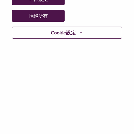
拒絕所有
不含简历
Cookie設定
已經註冊？
登入
根據適用的資料保護法律和 Lenovo 資料隱私權原則，我
們要求您在申請任何 Lenovo 職位或我們的人才社群之
前，刪除履歷或簡歷中的所有特殊類別或敏感個人資
料。
敏感個人資料的範例包括但不限於以下內容：種族或民
族血統；宗教或哲學信仰；政治派別/ 立場；工會會員身