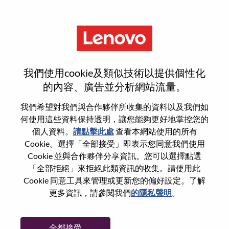
功能
重設密碼
我們使用cookie及類似技術以提供個性化
的內容、廣告並分析網站流量。
您是否確定要重設密碼？
我們希望對我們與合作夥伴所收集的資料以及我們如
何使用這些資料保持透明，讓您能夠更好地掌控您的
個人資料。
請點擊此處
查看本網站使用的所有
Enter the email address associated with your
Cookie。選擇「全部接受」即表示您同意我們使用
account, then click "Continue".
Cookie 並與合作夥伴分享資訊。您可以選擇點選
「全部拒絕」來拒絕此類資訊的收集。請使用此
我們將會傳送重設密碼連結的電子郵件。
Cookie 同意工具來管理或更新您的偏好設定。了解
更多資訊，請參閱我們
的隱私聲明
。
透過電子郵件重設密碼
電子郵件
*
全都接受