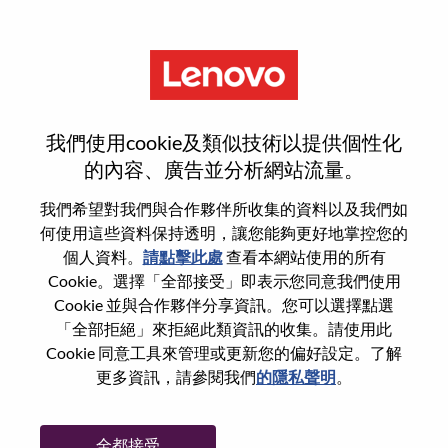
功能
重設密碼
我們使用cookie及類似技術以提供個性化
的內容、廣告並分析網站流量。
您是否確定要重設密碼？
我們希望對我們與合作夥伴所收集的資料以及我們如
何使用這些資料保持透明，讓您能夠更好地掌控您的
個人資料。
請點擊此處
查看本網站使用的所有
Enter the email address associated with your
Cookie。選擇「全部接受」即表示您同意我們使用
account, then click "Continue".
Cookie 並與合作夥伴分享資訊。您可以選擇點選
「全部拒絕」來拒絕此類資訊的收集。請使用此
我們將會傳送重設密碼連結的電子郵件。
Cookie 同意工具來管理或更新您的偏好設定。了解
更多資訊，請參閱我們
的隱私聲明
。
透過電子郵件重設密碼
電子郵件
*
全都接受