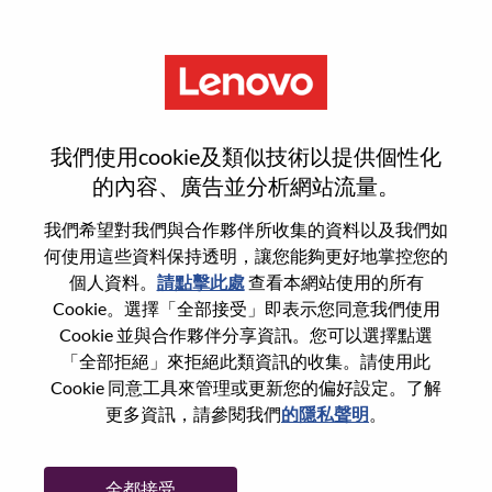
功能
重設密碼
我們使用cookie及類似技術以提供個性化
的內容、廣告並分析網站流量。
您是否確定要重設密碼？
我們希望對我們與合作夥伴所收集的資料以及我們如
何使用這些資料保持透明，讓您能夠更好地掌控您的
個人資料。
請點擊此處
查看本網站使用的所有
Enter the email address associated with your
Cookie。選擇「全部接受」即表示您同意我們使用
account, then click "Continue".
Cookie 並與合作夥伴分享資訊。您可以選擇點選
「全部拒絕」來拒絕此類資訊的收集。請使用此
我們將會傳送重設密碼連結的電子郵件。
Cookie 同意工具來管理或更新您的偏好設定。了解
更多資訊，請參閱我們
的隱私聲明
。
透過電子郵件重設密碼
電子郵件
*
全都接受