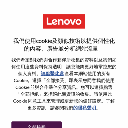
功能
重設密碼
我們使用cookie及類似技術以提供個性化
的內容、廣告並分析網站流量。
您是否確定要重設密碼？
我們希望對我們與合作夥伴所收集的資料以及我們如
何使用這些資料保持透明，讓您能夠更好地掌控您的
個人資料。
請點擊此處
查看本網站使用的所有
Enter the email address associated with your
Cookie。選擇「全部接受」即表示您同意我們使用
account, then click "Continue".
Cookie 並與合作夥伴分享資訊。您可以選擇點選
「全部拒絕」來拒絕此類資訊的收集。請使用此
我們將會傳送重設密碼連結的電子郵件。
Cookie 同意工具來管理或更新您的偏好設定。了解
更多資訊，請參閱我們
的隱私聲明
。
透過電子郵件重設密碼
電子郵件
*
全都接受