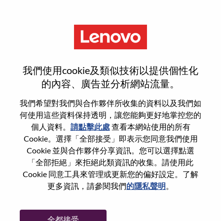
功能
重設密碼
我們使用cookie及類似技術以提供個性化
的內容、廣告並分析網站流量。
您是否確定要重設密碼？
我們希望對我們與合作夥伴所收集的資料以及我們如
何使用這些資料保持透明，讓您能夠更好地掌控您的
個人資料。
請點擊此處
查看本網站使用的所有
Enter the email address associated with your
Cookie。選擇「全部接受」即表示您同意我們使用
account, then click "Continue".
Cookie 並與合作夥伴分享資訊。您可以選擇點選
「全部拒絕」來拒絕此類資訊的收集。請使用此
我們將會傳送重設密碼連結的電子郵件。
Cookie 同意工具來管理或更新您的偏好設定。了解
更多資訊，請參閱我們
的隱私聲明
。
透過電子郵件重設密碼
電子郵件
*
全都接受