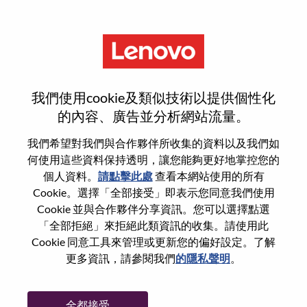
功能
重設密碼
我們使用cookie及類似技術以提供個性化
的內容、廣告並分析網站流量。
您是否確定要重設密碼？
我們希望對我們與合作夥伴所收集的資料以及我們如
何使用這些資料保持透明，讓您能夠更好地掌控您的
個人資料。
請點擊此處
查看本網站使用的所有
Enter the email address associated with your
Cookie。選擇「全部接受」即表示您同意我們使用
account, then click "Continue".
Cookie 並與合作夥伴分享資訊。您可以選擇點選
「全部拒絕」來拒絕此類資訊的收集。請使用此
我們將會傳送重設密碼連結的電子郵件。
Cookie 同意工具來管理或更新您的偏好設定。了解
更多資訊，請參閱我們
的隱私聲明
。
透過電子郵件重設密碼
電子郵件
*
全都接受