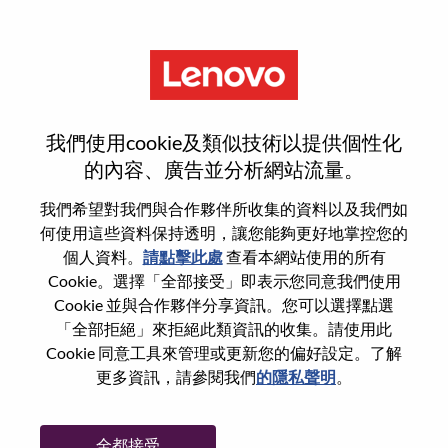
功能
重設密碼
我們使用cookie及類似技術以提供個性化
的內容、廣告並分析網站流量。
您是否確定要重設密碼？
我們希望對我們與合作夥伴所收集的資料以及我們如
何使用這些資料保持透明，讓您能夠更好地掌控您的
個人資料。
請點擊此處
查看本網站使用的所有
Enter the email address associated with your
Cookie。選擇「全部接受」即表示您同意我們使用
account, then click "Continue".
Cookie 並與合作夥伴分享資訊。您可以選擇點選
「全部拒絕」來拒絕此類資訊的收集。請使用此
我們將會傳送重設密碼連結的電子郵件。
Cookie 同意工具來管理或更新您的偏好設定。了解
更多資訊，請參閱我們
的隱私聲明
。
透過電子郵件重設密碼
電子郵件
*
全都接受