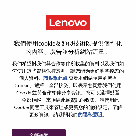
功能
重設密碼
我們使用cookie及類似技術以提供個性化
的內容、廣告並分析網站流量。
您是否確定要重設密碼？
我們希望對我們與合作夥伴所收集的資料以及我們如
何使用這些資料保持透明，讓您能夠更好地掌控您的
個人資料。
請點擊此處
查看本網站使用的所有
Enter the email address associated with your
Cookie。選擇「全部接受」即表示您同意我們使用
account, then click "Continue".
Cookie 並與合作夥伴分享資訊。您可以選擇點選
「全部拒絕」來拒絕此類資訊的收集。請使用此
我們將會傳送重設密碼連結的電子郵件。
Cookie 同意工具來管理或更新您的偏好設定。了解
更多資訊，請參閱我們
的隱私聲明
。
透過電子郵件重設密碼
電子郵件
*
全都接受