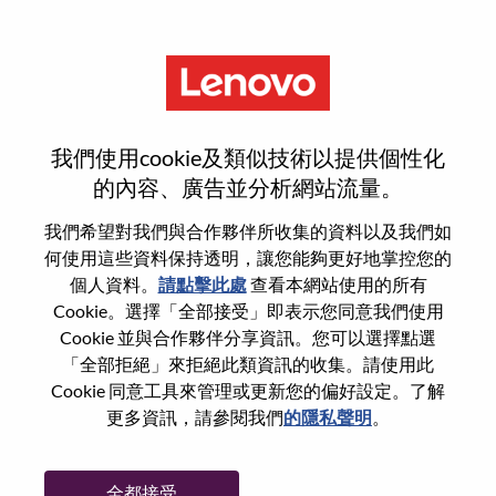
功能
重設密碼
我們使用cookie及類似技術以提供個性化
的內容、廣告並分析網站流量。
您是否確定要重設密碼？
我們希望對我們與合作夥伴所收集的資料以及我們如
何使用這些資料保持透明，讓您能夠更好地掌控您的
個人資料。
請點擊此處
查看本網站使用的所有
Enter the email address associated with your
Cookie。選擇「全部接受」即表示您同意我們使用
account, then click "Continue".
Cookie 並與合作夥伴分享資訊。您可以選擇點選
「全部拒絕」來拒絕此類資訊的收集。請使用此
我們將會傳送重設密碼連結的電子郵件。
Cookie 同意工具來管理或更新您的偏好設定。了解
更多資訊，請參閱我們
的隱私聲明
。
透過電子郵件重設密碼
電子郵件
*
全都接受