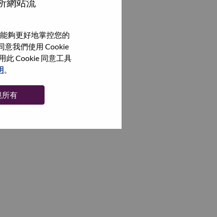
分析網站流
能夠更好地掌控您的
我們使用 Cookie
Cookie 同意工具
明
。
絕所有