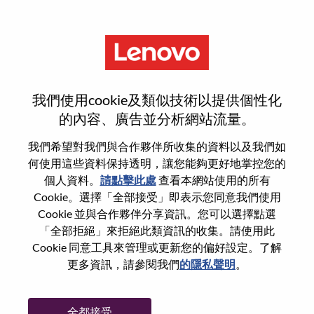
功能
重設密碼
我們使用cookie及類似技術以提供個性化
的內容、廣告並分析網站流量。
您是否確定要重設密碼？
我們希望對我們與合作夥伴所收集的資料以及我們如
何使用這些資料保持透明，讓您能夠更好地掌控您的
個人資料。
請點擊此處
查看本網站使用的所有
Enter the email address associated with your
Cookie。選擇「全部接受」即表示您同意我們使用
account, then click "Continue".
Cookie 並與合作夥伴分享資訊。您可以選擇點選
「全部拒絕」來拒絕此類資訊的收集。請使用此
我們將會傳送重設密碼連結的電子郵件。
Cookie 同意工具來管理或更新您的偏好設定。了解
更多資訊，請參閱我們
的隱私聲明
。
透過電子郵件重設密碼
電子郵件
*
全都接受