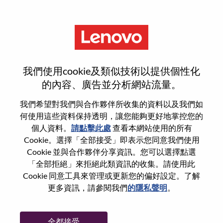
功能
重設密碼
我們使用cookie及類似技術以提供個性化
的內容、廣告並分析網站流量。
您是否確定要重設密碼？
我們希望對我們與合作夥伴所收集的資料以及我們如
何使用這些資料保持透明，讓您能夠更好地掌控您的
個人資料。
請點擊此處
查看本網站使用的所有
Enter the email address associated with your
Cookie。選擇「全部接受」即表示您同意我們使用
account, then click "Continue".
Cookie 並與合作夥伴分享資訊。您可以選擇點選
「全部拒絕」來拒絕此類資訊的收集。請使用此
我們將會傳送重設密碼連結的電子郵件。
Cookie 同意工具來管理或更新您的偏好設定。了解
更多資訊，請參閱我們
的隱私聲明
。
透過電子郵件重設密碼
電子郵件
*
全都接受