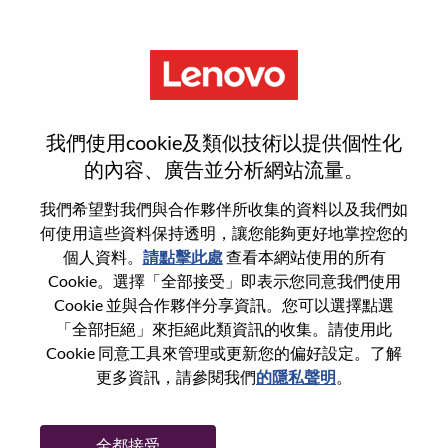
功能
重設密碼
我們使用cookie及類似技術以提供個性化
的內容、廣告並分析網站流量。
您是否確定要重設密碼？
我們希望對我們與合作夥伴所收集的資料以及我們如
何使用這些資料保持透明，讓您能夠更好地掌控您的
個人資料。
請點擊此處
查看本網站使用的所有
Enter the email address associated with your
Cookie。選擇「全部接受」即表示您同意我們使用
account, then click "Continue".
Cookie 並與合作夥伴分享資訊。您可以選擇點選
「全部拒絕」來拒絕此類資訊的收集。請使用此
我們將會傳送重設密碼連結的電子郵件。
Cookie 同意工具來管理或更新您的偏好設定。了解
更多資訊，請參閱我們
的隱私聲明
。
透過電子郵件重設密碼
電子郵件
*
全都接受