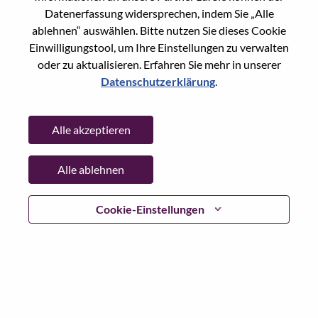
Datenerfassung widersprechen, indem Sie „Alle
Jobs durchsuchen
ablehnen“ auswählen. Bitte nutzen Sie dieses Cookie
Einwilligungstool, um Ihre Einstellungen zu verwalten
oder zu aktualisieren. Erfahren Sie mehr in unserer
Nicht sicher, wo Sie anfangen sollen?
Datenschutzerklärung
.
Empfehlungen erhalten
Alle akzeptieren
Alle ablehnen
Cookie-Einstellungen