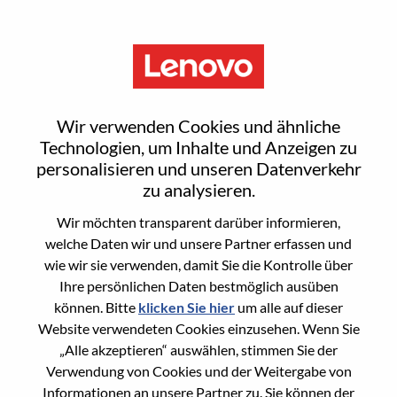
Menu
Sign In or Register for a new
Wir verwenden Cookies und ähnliche
user account
Technologien, um Inhalte und Anzeigen zu
personalisieren und unseren Datenverkehr
zu analysieren.
Wir möchten transparent darüber informieren,
welche Daten wir und unsere Partner erfassen und
wie wir sie verwenden, damit Sie die Kontrolle über
Bereits registrierter Benutzer
Ihre persönlichen Daten bestmöglich ausüben
können. Bitte
klicken Sie hier
um alle auf dieser
Anmeldung
Website verwendeten Cookies einzusehen. Wenn Sie
Nachname
„Alle akzeptieren“ auswählen, stimmen Sie der
Verwendung von Cookies und der Weitergabe von
Informationen an unsere Partner zu. Sie können der