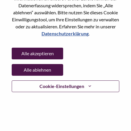
Datenerfassung widersprechen, indem Sie „Alle
Passwort
ablehnen“ auswählen. Bitte nutzen Sie dieses Cookie
Einwilligungstool, um Ihre Einstellungen zu verwalten
oder zu aktualisieren. Erfahren Sie mehr in unserer
Datenschutzerklärung
.
Anmelden
Alle akzeptieren
Passwort vergessen?
Alle ablehnen
Wenn Sie sich erst vor kurzem für eine offene Stelle
beworben haben, haben wir Ihre E-Mail in unserem
System gespeichert; bitte wählen Sie "Passwort
Cookie-Einstellungen
vergessen", um Ihr Passwort zurückzusetzen und sich
einzuloggen.
Wenn Sie Probleme beim Einloggen und/ oder bei der
Registrierung als neuer Benutzer haben, wenden Sie sich
bitte an unser HR-Team unter
hrsupport@lenovo.com
nd
teilen Sie uns die Einzelheiten Ihrer Fehlermeldung sowie