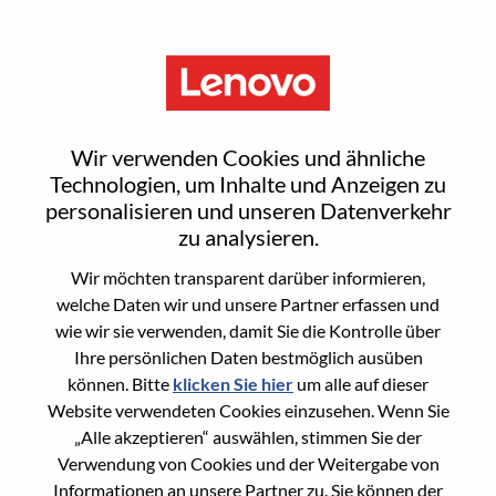
Menu
Register
Wir verwenden Cookies und ähnliche
Technologien, um Inhalte und Anzeigen zu
personalisieren und unseren Datenverkehr
Select your resume
1
/3
zu analysieren.
Wir möchten transparent darüber informieren,
Choose any option to apply
welche Daten wir und unsere Partner erfassen und
wie wir sie verwenden, damit Sie die Kontrolle über
Ihre persönlichen Daten bestmöglich ausüben
können. Bitte
klicken Sie hier
um alle auf dieser
Von Gerät aus
Website verwendeten Cookies einzusehen. Wenn Sie
„Alle akzeptieren“ auswählen, stimmen Sie der
Verwendung von Cookies und der Weitergabe von
Kopieren und einfügen
Informationen an unsere Partner zu. Sie können der