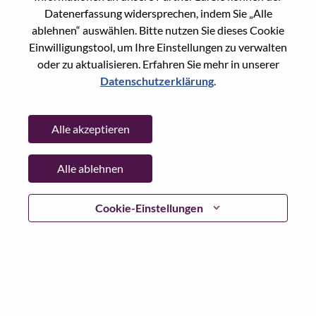
Datenerfassung widersprechen, indem Sie „Alle
ablehnen“ auswählen. Bitte nutzen Sie dieses Cookie
Ohne Lebenslauf
Einwilligungstool, um Ihre Einstellungen zu verwalten
oder zu aktualisieren. Erfahren Sie mehr in unserer
Datenschutzerklärung
.
Already registered?
Alle akzeptieren
Login
Alle ablehnen
Cookie-Einstellungen
Gemäß den geltenden Datenschutzgesetzen und den
Datenschutzgrundsätzen von Lenovo bitten wir Sie, alle
besonderen Kategorien oder sensiblen
personenbezogenen Daten aus Ihrem Lebenslauf oder CV
zu entfernen, bevor Sie sich auf eine Position bei Lenovo
oder in unserer Talent-Community bewerben.