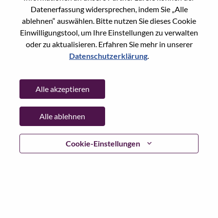
Reset password with your e-mail
E-mail
*
Datenerfassung widersprechen, indem Sie „Alle
ablehnen“ auswählen. Bitte nutzen Sie dieses Cookie
Einwilligungstool, um Ihre Einstellungen zu verwalten
oder zu aktualisieren. Erfahren Sie mehr in unserer
Datenschutzerklärung
.
Continue
Alle akzeptieren
Go Back
Alle ablehnen
Lenovo.com
Cookie-Einstellungen
Datenschutz
|
Nutzungsbedingungen
|
FAQs
WeAreLenovo folgen
|
Cookie
Einwilligungstool