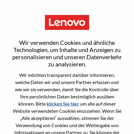
Menu
Reset password
Wir verwenden Cookies und ähnliche
Technologien, um Inhalte und Anzeigen zu
personalisieren und unseren Datenverkehr
Are you sure you want to reset your
zu analysieren.
password?
Wir möchten transparent darüber informieren,
welche Daten wir und unsere Partner erfassen und
wie wir sie verwenden, damit Sie die Kontrolle über
Enter the email address associated with your
Ihre persönlichen Daten bestmöglich ausüben
account, then click "Continue".
können. Bitte
klicken Sie hier
um alle auf dieser
Website verwendeten Cookies einzusehen. Wenn Sie
We will email you a link to reset your
„Alle akzeptieren“ auswählen, stimmen Sie der
password.
Verwendung von Cookies und der Weitergabe von
Informationen an unsere Partner zu. Sie können der