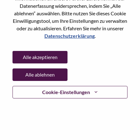
Datenerfassung widersprechen, indem Sie „Alle
AI ML Architect
ablehnen“ auswählen. Bitte nutzen Sie dieses Cookie
Hardware-Engineering
Einwilligungstool, um Ihre Einstellungen zu verwalten
Rumänien, Bucharest
oder zu aktualisieren. Erfahren Sie mehr in unserer
Anf. Nr.: WD00100073
Posted 06-Aug-2026
Datenschutzerklärung
.
Übernehmen
Shar
Alle akzeptieren
Alle ablehnen
Software Engineer
Softwareentwicklung
Cookie-Einstellungen
Rumänien, Bucharest
Anf. Nr.: WD00100666
Posted 06-Aug-2026
Übernehmen
Shar