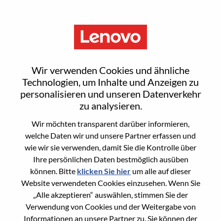
Menu
Smarter braucht Sie
Wir verwenden Cookies und ähnliche
Technologien, um Inhalte und Anzeigen zu
personalisieren und unseren Datenverkehr
Nicht sicher, wo Sie anfangen sollen?
zu analysieren.
Empfehlungen erhalten
Wir möchten transparent darüber informieren,
welche Daten wir und unsere Partner erfassen und
wie wir sie verwenden, damit Sie die Kontrolle über
Search for open positions
Ihre persönlichen Daten bestmöglich ausüben
Search for open positions
können. Bitte
klicken Sie hier
um alle auf dieser
Website verwendeten Cookies einzusehen. Wenn Sie
1-10 of 999+ jobs
Sortieren nach
Weiter >>
Filters applied (
„Alle akzeptieren“ auswählen, stimmen Sie der
Reset
)
Verwendung von Cookies und der Weitergabe von
Informationen an unsere Partner zu. Sie können der