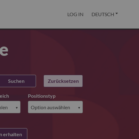
LOG IN
DEUTSCH
ie
Suchen
Zurücksetzen
eich
Positionstyp
 erhalten