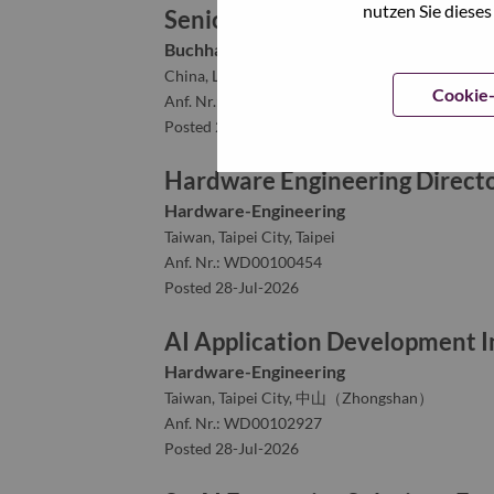
nutzen Sie dieses
Senior Expense Ops Specialist
Buchhaltung/Finanzwesen
China, Liaoning, 大连（Dalian）
Cookie-
Anf. Nr.: WD00102181
Posted 28-Jul-2026
Hardware Engineering Directo
Hardware-Engineering
Taiwan, Taipei City, Taipei
Anf. Nr.: WD00100454
Posted 28-Jul-2026
AI Application Development I
Hardware-Engineering
Taiwan, Taipei City, 中山（Zhongshan）
Anf. Nr.: WD00102927
Posted 28-Jul-2026