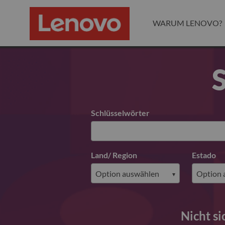
WARUM LENOVO?
S
Search for open positions
Schlüsselwörter
Land/ Region
Estado
Nicht si