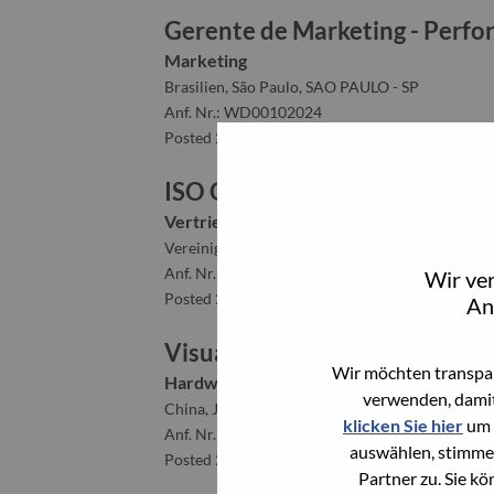
Gerente de Marketing - Perf
Marketing
Brasilien, São Paulo, SAO PAULO - SP
Anf. Nr.: WD00102024
Posted 28-Jul-2026
ISO GTM Program Director - M
Vertriebsunterstützung
Vereinigte Staaten von Amerika, North Carolina,
Anf. Nr.: WD00102462
Wir ve
Posted 28-Jul-2026
An
Visuals PQE (显示器质量工程
Wir möchten transpar
Hardware-Engineering
verwenden, damit
China, Jiangsu, 苏州（Suzhou）
klicken Sie hier
um 
Anf. Nr.: WD00101644
auswählen, stimme
Posted 28-Jul-2026
Partner zu. Sie k