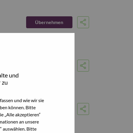
Übernehmen
Share
Übernehmen
Share
lte und
 zu
assen und wie wir sie
ben können. Bitte
Übernehmen
Share
e „Alle akzeptieren“
mationen an unsere
“ auswählen. Bitte