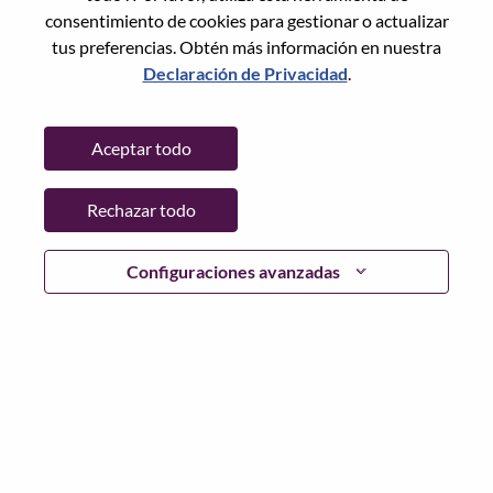
State:
Beijing
consentimiento de cookies para gestionar o actualizar
City:
北京（Beijing）
tus preferencias. Obtén más información en nuestra
Date:
miércoles, Mayo 20, 2026
Declaración de Privacidad
.
Working Time:
Full-time
Additional Locations
:
Aceptar todo
* China - Beijing - 北京（Beijing）
Rechazar todo
Why Work at Lenovo
Configuraciones avanzadas
We are Lenovo. We do what we say. We own what we do.
We WOW our customers.
Lenovo is a US$83 billion revenue global technology
powerhouse, ranked #153 in the Fortune Global 500, and
serving millions of customers every day in 180 markets.
Focused on a bold vision to deliver Smarter Technology
for All, Lenovo has built on its success as the world’s