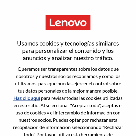
Menú
AI Solution Develop Senior
Usamos cookies y tecnologías similares
Project Manager
para personalizar el contenido y los
anuncios y analizar nuestro tráfico.
Queremos ser transparentes sobre los datos que
nosotros y nuestros socios recopilamos y cómo los
utilizamos, para que puedas ejercer el control sobre
tus datos personales de la mejor manera posible.
General Information
Haz clic aquí
para revisar todas las cookies utilizadas
en este sitio. Al seleccionar "Aceptar todo", aceptas el
Req #
WD00099197
uso de cookies y el intercambio de información con
Career Area:
Tecnología de la información
nuestros socios. Puedes optar por rechazar esta
recopilación de información seleccionando "Rechazar
Country/Region:
China
todo". Por favor, utiliza esta herramienta de