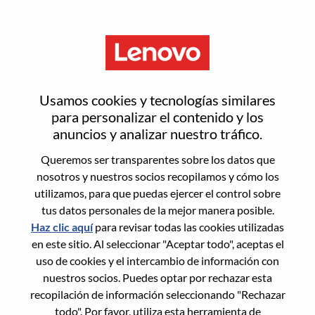
Menú
Advisory Software Engineer,
Usamos cookies y tecnologías similares
Rust
para personalizar el contenido y los
anuncios y analizar nuestro tráfico.
Queremos ser transparentes sobre los datos que
nosotros y nuestros socios recopilamos y cómo los
utilizamos, para que puedas ejercer el control sobre
tus datos personales de la mejor manera posible.
General Information
Haz clic aquí
para revisar todas las cookies utilizadas
en este sitio. Al seleccionar "Aceptar todo", aceptas el
Req #
WD00100807
uso de cookies y el intercambio de información con
Career Area:
Ingeniería de hardware
nuestros socios. Puedes optar por rechazar esta
recopilación de información seleccionando "Rechazar
Country/Region:
Estados Unidos de América
todo". Por favor, utiliza esta herramienta de