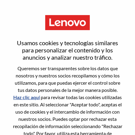
Menú
Mandarin Speaking - Business
Usamos cookies y tecnologías similares
Development Manager (BDM) –
para personalizar el contenido y los
anuncios y analizar nuestro tráfico.
Robotics & Physical AI
Queremos ser transparentes sobre los datos que
nosotros y nuestros socios recopilamos y cómo los
utilizamos, para que puedas ejercer el control sobre
tus datos personales de la mejor manera posible.
Haz clic aquí
para revisar todas las cookies utilizadas
en este sitio. Al seleccionar "Aceptar todo", aceptas el
General Information
uso de cookies y el intercambio de información con
nuestros socios. Puedes optar por rechazar esta
Req #
WD00099485
recopilación de información seleccionando "Rechazar
Career Area:
Ventas
todo". Por favor, utiliza esta herramienta de