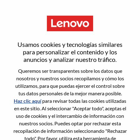
Menú
Software Architect
Usamos cookies y tecnologías similares
(Golang/Node.js)
para personalizar el contenido y los
anuncios y analizar nuestro tráfico.
Queremos ser transparentes sobre los datos que
nosotros y nuestros socios recopilamos y cómo los
utilizamos, para que puedas ejercer el control sobre
tus datos personales de la mejor manera posible.
General Information
Haz clic aquí
para revisar todas las cookies utilizadas
en este sitio. Al seleccionar "Aceptar todo", aceptas el
Req #
WD00100658
uso de cookies y el intercambio de información con
Career Area:
Ingeniería de software
nuestros socios. Puedes optar por rechazar esta
recopilación de información seleccionando "Rechazar
Country/Region:
Rumania
todo". Por favor, utiliza esta herramienta de