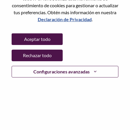
consentimiento de cookies para gestionar o actualizar
tus preferencias. Obtén más información en nuestra
Declaración de Privacidad
.
Contraseña
Aceptar todo
Rechazar todo
Iniciar sesión
¿Has olvidado tu contraseña?
Configuraciones avanzadas
Si eres un solicitante reciente para un puesto vacante
actual, tenemos su correo electrónico guardado en
nuestro sistema; seleccione "¿Olvidó su contraseña?" para
restablecer e iniciar sesión.
Si tienes problemas para iniciar sesión o registrarte como
nuevo usuario, comunícate con nuestro equipo de
recursos humanos en
hrsupport@lenovo.com
con los