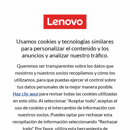
Menú
Inicia sesión o regístrate para
Usamos cookies y tecnologías similares
obtener una nueva cuenta de
para personalizar el contenido y los
anuncios y analizar nuestro tráfico.
usuario
Queremos ser transparentes sobre los datos que
nosotros y nuestros socios recopilamos y cómo los
utilizamos, para que puedas ejercer el control sobre
tus datos personales de la mejor manera posible.
Haz clic aquí
para revisar todas las cookies utilizadas
en este sitio. Al seleccionar "Aceptar todo", aceptas el
Usuario recurrente
uso de cookies y el intercambio de información con
nuestros socios. Puedes optar por rechazar esta
Inicio de sesión
recopilación de información seleccionando "Rechazar
Apellido
todo". Por favor, utiliza esta herramienta de