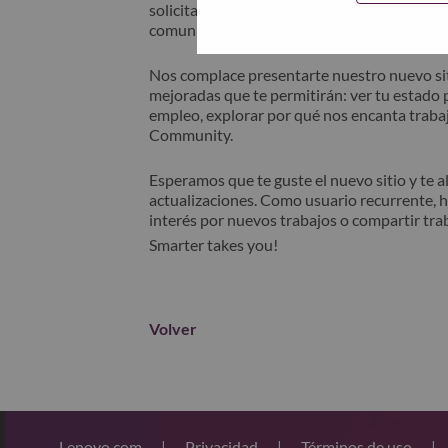
solicitante" en el asunto de su correo elec
comunicará contigo para obtener asistencia 
Nos complace presentarte nuestro nuevo sit
mejoradas que te permitirán: ver tu estado p
empleo, explorar por qué nos encanta trabaj
Community.
Esperamos que te guste el nuevo sitio y te 
actualizaciones. Como usuario recurrente, 
interés por nuevos trabajos o compartir tra
Smarter takes you!
Volver
Lenovo.com
|
Privacidad
|
Términos de uso
|