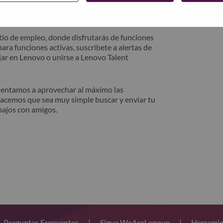
trónico. Un miembro de nuestro equipo se
después de la revisión.
io de empleo, donde disfrutarás de funciones
ara funciones activas, suscribete a alertas de
ar en Lenovo o unirse a Lenovo Talent
alentamos a aprovechar al máximo las
hacemos que sea muy simple buscar y enviar tu
bajos con amigos.
Preguntas Frecuentes
|
Sigue WeAreLenovo
|
Herramie