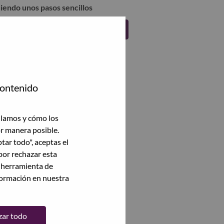
uiendo unos pasos sencillos
Regístrate
contenido
ilamos y cómo los
or manera posible.
ptar todo", aceptas el
por rechazar esta
a herramienta de
formación en nuestra
zar todo