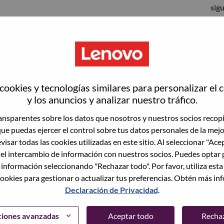
sig
ookies y tecnologías similares para personalizar el 
y los anuncios y analizar nuestro tráfico.
nsparentes sobre los datos que nosotros y nuestros socios recop
que puedas ejercer el control sobre tus datos personales de la mej
visar todas las cookies utilizadas en este sitio. Al seleccionar "Ace
 el intercambio de información con nuestros socios. Puedes optar 
to vacante actual, tenemos su correo electrónico
lvidó su contraseña?" para restablecer e iniciar
 información seleccionando "Rechazar todo". Por favor, utiliza est
ookies para gestionar o actualizar tus preferencias. Obtén más in
Declaración de Privacidad
.
egistrarte como nuevo usuario, comunícate con
support@lenovo.com
con los detalles del error y
ciones avanzadas
Aceptar todo
Recha
ncluye "Problema de inicio de sesión del