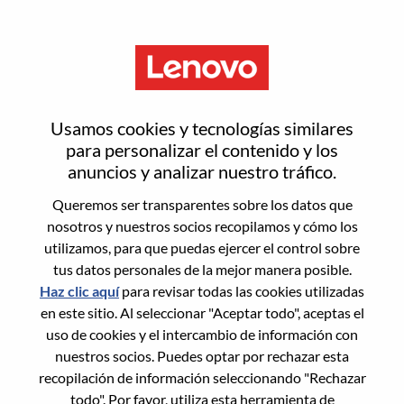
Menú
Inicia sesión o regístrate para
Usamos cookies y tecnologías similares
obtener una nueva cuenta de
para personalizar el contenido y los
anuncios y analizar nuestro tráfico.
usuario
Queremos ser transparentes sobre los datos que
nosotros y nuestros socios recopilamos y cómo los
utilizamos, para que puedas ejercer el control sobre
tus datos personales de la mejor manera posible.
Haz clic aquí
para revisar todas las cookies utilizadas
en este sitio. Al seleccionar "Aceptar todo", aceptas el
Usuario recurrente
uso de cookies y el intercambio de información con
nuestros socios. Puedes optar por rechazar esta
Inicio de sesión
recopilación de información seleccionando "Rechazar
Apellido
todo". Por favor, utiliza esta herramienta de