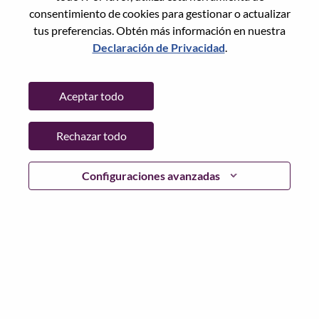
consentimiento de cookies para gestionar o actualizar
tus preferencias. Obtén más información en nuestra
Declaración de Privacidad
.
Contraseña
Aceptar todo
Rechazar todo
Iniciar sesión
¿Has olvidado tu contraseña?
Configuraciones avanzadas
Si eres un solicitante reciente para un puesto vacante
actual, tenemos su correo electrónico guardado en
nuestro sistema; seleccione "¿Olvidó su contraseña?" para
restablecer e iniciar sesión.
Si tienes problemas para iniciar sesión o registrarte como
nuevo usuario, comunícate con nuestro equipo de
recursos humanos en
hrsupport@lenovo.com
con los