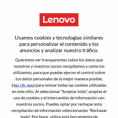
Menú
Inicia sesión o regístrate para
Usamos cookies y tecnologías similares
obtener una nueva cuenta de
para personalizar el contenido y los
anuncios y analizar nuestro tráfico.
usuario
Queremos ser transparentes sobre los datos que
nosotros y nuestros socios recopilamos y cómo los
utilizamos, para que puedas ejercer el control sobre
tus datos personales de la mejor manera posible.
Haz clic aquí
para revisar todas las cookies utilizadas
en este sitio. Al seleccionar "Aceptar todo", aceptas el
Usuario recurrente
uso de cookies y el intercambio de información con
nuestros socios. Puedes optar por rechazar esta
Inicio de sesión
recopilación de información seleccionando "Rechazar
Apellido
todo". Por favor, utiliza esta herramienta de