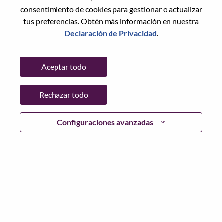
consentimiento de cookies para gestionar o actualizar
tus preferencias. Obtén más información en nuestra
Declaración de Privacidad
.
Contraseña
Aceptar todo
Rechazar todo
Iniciar sesión
¿Has olvidado tu contraseña?
Configuraciones avanzadas
Si eres un solicitante reciente para un puesto vacante
actual, tenemos su correo electrónico guardado en
nuestro sistema; seleccione "¿Olvidó su contraseña?" para
restablecer e iniciar sesión.
Si tienes problemas para iniciar sesión o registrarte como
nuevo usuario, comunícate con nuestro equipo de
recursos humanos en
hrsupport@lenovo.com
con los