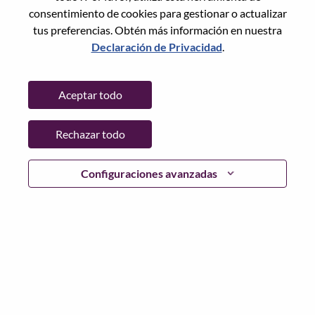
consentimiento de cookies para gestionar o actualizar
tus preferencias. Obtén más información en nuestra
Declaración de Privacidad
.
Contraseña
Aceptar todo
Rechazar todo
Iniciar sesión
¿Has olvidado tu contraseña?
Configuraciones avanzadas
Si eres un solicitante reciente para un puesto vacante
actual, tenemos su correo electrónico guardado en
nuestro sistema; seleccione "¿Olvidó su contraseña?" para
restablecer e iniciar sesión.
Si tienes problemas para iniciar sesión o registrarte como
nuevo usuario, comunícate con nuestro equipo de
recursos humanos en
hrsupport@lenovo.com
con los