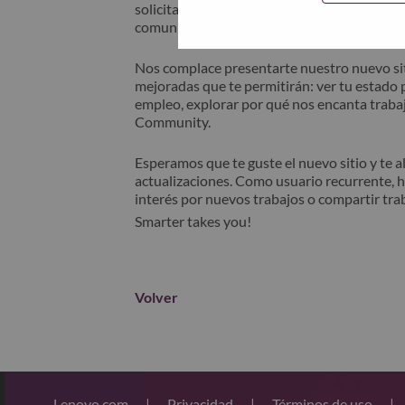
solicitante" en el asunto de su correo elec
comunicará contigo para obtener asistencia 
Nos complace presentarte nuestro nuevo sit
mejoradas que te permitirán: ver tu estado p
empleo, explorar por qué nos encanta trabaj
Community.
Esperamos que te guste el nuevo sitio y te 
actualizaciones. Como usuario recurrente, 
interés por nuevos trabajos o compartir tra
Smarter takes you!
Volver
Lenovo.com
|
Privacidad
|
Términos de uso
|