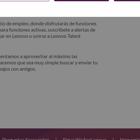
trónico. Un miembro de nuestro equipo se
después de la revisión.
io de empleo, donde disfrutarás de funciones
ara funciones activas, suscribete a alertas de
ar en Lenovo o unirse a Lenovo Talent
alentamos a aprovechar al máximo las
hacemos que sea muy simple buscar y enviar tu
bajos con amigos.
Preguntas Frecuentes
|
Sigue WeAreLenovo
|
Herramie