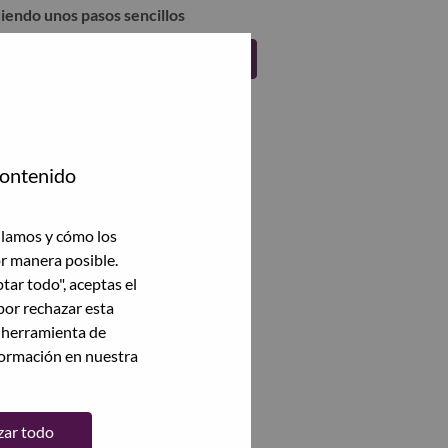
uiendo unos pasos sencillos
Regístrate
contenido
ilamos y cómo los
or manera posible.
ptar todo", aceptas el
por rechazar esta
a herramienta de
formación en nuestra
zar todo