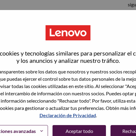
sig
ookies y tecnologías similares para personalizar el 
y los anuncios y analizar nuestro tráfico.
nsparentes sobre los datos que nosotros y nuestros socios recop
que puedas ejercer el control sobre tus datos personales de la mej
visar todas las cookies utilizadas en este sitio. Al seleccionar "Ace
 el intercambio de información con nuestros socios. Puedes optar 
to vacante actual, tenemos su correo electrónico
lvidó su contraseña?" para restablecer e iniciar
 información seleccionando "Rechazar todo". Por favor, utiliza est
ookies para gestionar o actualizar tus preferencias. Obtén más in
Declaración de Privacidad
.
egistrarte como nuevo usuario, comunícate con
support@lenovo.com
con los detalles del error y
ciones avanzadas
Aceptar todo
Recha
ncluye "Problema de inicio de sesión del