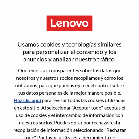
Menú
Inicia sesión o regístrate para
Usamos cookies y tecnologías similares
obtener una nueva cuenta de
para personalizar el contenido y los
anuncios y analizar nuestro tráfico.
usuario
Queremos ser transparentes sobre los datos que
nosotros y nuestros socios recopilamos y cómo los
utilizamos, para que puedas ejercer el control sobre
tus datos personales de la mejor manera posible.
Haz clic aquí
para revisar todas las cookies utilizadas
en este sitio. Al seleccionar "Aceptar todo", aceptas el
Usuario recurrente
uso de cookies y el intercambio de información con
nuestros socios. Puedes optar por rechazar esta
Inicio de sesión
recopilación de información seleccionando "Rechazar
Apellido
todo". Por favor, utiliza esta herramienta de