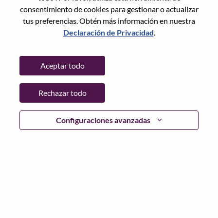
consentimiento de cookies para gestionar o actualizar
tus preferencias. Obtén más información en nuestra
Declaración de Privacidad
.
Contraseña
Aceptar todo
Rechazar todo
Iniciar sesión
¿Has olvidado tu contraseña?
Configuraciones avanzadas
Si eres un solicitante reciente para un puesto vacante
actual, tenemos su correo electrónico guardado en
nuestro sistema; seleccione "¿Olvidó su contraseña?" para
restablecer e iniciar sesión.
Si tienes problemas para iniciar sesión o registrarte como
nuevo usuario, comunícate con nuestro equipo de
recursos humanos en
hrsupport@lenovo.com
con los