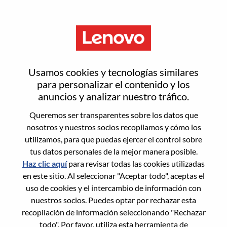
Menú
Inicia sesión o regístrate para
Usamos cookies y tecnologías similares
obtener una nueva cuenta de
para personalizar el contenido y los
anuncios y analizar nuestro tráfico.
usuario
Queremos ser transparentes sobre los datos que
nosotros y nuestros socios recopilamos y cómo los
utilizamos, para que puedas ejercer el control sobre
tus datos personales de la mejor manera posible.
Haz clic aquí
para revisar todas las cookies utilizadas
en este sitio. Al seleccionar "Aceptar todo", aceptas el
Usuario recurrente
uso de cookies y el intercambio de información con
nuestros socios. Puedes optar por rechazar esta
Inicio de sesión
recopilación de información seleccionando "Rechazar
Apellido
todo". Por favor, utiliza esta herramienta de