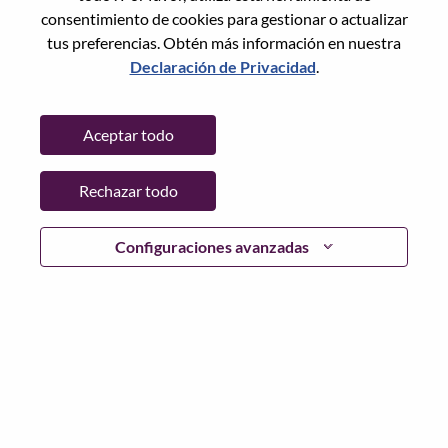
consentimiento de cookies para gestionar o actualizar
tus preferencias. Obtén más información en nuestra
Declaración de Privacidad
.
Contraseña
Aceptar todo
Rechazar todo
Iniciar sesión
¿Has olvidado tu contraseña?
Configuraciones avanzadas
Si eres un solicitante reciente para un puesto vacante
actual, tenemos su correo electrónico guardado en
nuestro sistema; seleccione "¿Olvidó su contraseña?" para
restablecer e iniciar sesión.
Si tienes problemas para iniciar sesión o registrarte como
nuevo usuario, comunícate con nuestro equipo de
recursos humanos en
hrsupport@lenovo.com
con los