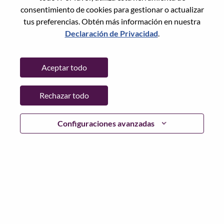
consentimiento de cookies para gestionar o actualizar
tus preferencias. Obtén más información en nuestra
Declaración de Privacidad
.
Contraseña
Aceptar todo
Rechazar todo
Iniciar sesión
¿Has olvidado tu contraseña?
Configuraciones avanzadas
Si eres un solicitante reciente para un puesto vacante
actual, tenemos su correo electrónico guardado en
nuestro sistema; seleccione "¿Olvidó su contraseña?" para
restablecer e iniciar sesión.
Si tienes problemas para iniciar sesión o registrarte como
nuevo usuario, comunícate con nuestro equipo de
recursos humanos en
hrsupport@lenovo.com
con los