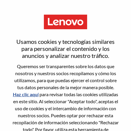
Menú
Inicia sesión o regístrate para
Usamos cookies y tecnologías similares
obtener una nueva cuenta de
para personalizar el contenido y los
anuncios y analizar nuestro tráfico.
usuario
Queremos ser transparentes sobre los datos que
nosotros y nuestros socios recopilamos y cómo los
utilizamos, para que puedas ejercer el control sobre
tus datos personales de la mejor manera posible.
Haz clic aquí
para revisar todas las cookies utilizadas
en este sitio. Al seleccionar "Aceptar todo", aceptas el
Usuario recurrente
uso de cookies y el intercambio de información con
nuestros socios. Puedes optar por rechazar esta
Inicio de sesión
recopilación de información seleccionando "Rechazar
Apellido
todo". Por favor, utiliza esta herramienta de