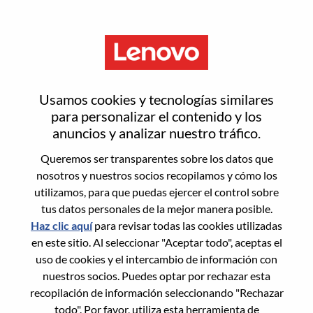
Menú
Inicia sesión o regístrate para
Usamos cookies y tecnologías similares
obtener una nueva cuenta de
para personalizar el contenido y los
anuncios y analizar nuestro tráfico.
usuario
Queremos ser transparentes sobre los datos que
nosotros y nuestros socios recopilamos y cómo los
utilizamos, para que puedas ejercer el control sobre
tus datos personales de la mejor manera posible.
Haz clic aquí
para revisar todas las cookies utilizadas
en este sitio. Al seleccionar "Aceptar todo", aceptas el
Usuario recurrente
uso de cookies y el intercambio de información con
nuestros socios. Puedes optar por rechazar esta
Inicio de sesión
recopilación de información seleccionando "Rechazar
Apellido
todo". Por favor, utiliza esta herramienta de