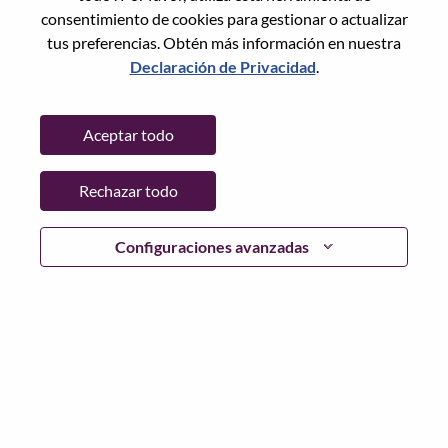
consentimiento de cookies para gestionar o actualizar
tus preferencias. Obtén más información en nuestra
Declaración de Privacidad
.
Contraseña
Aceptar todo
Rechazar todo
Iniciar sesión
¿Has olvidado tu contraseña?
Configuraciones avanzadas
Si eres un solicitante reciente para un puesto vacante
actual, tenemos su correo electrónico guardado en
nuestro sistema; seleccione "¿Olvidó su contraseña?" para
restablecer e iniciar sesión.
Si tienes problemas para iniciar sesión o registrarte como
nuevo usuario, comunícate con nuestro equipo de
recursos humanos en
hrsupport@lenovo.com
con los