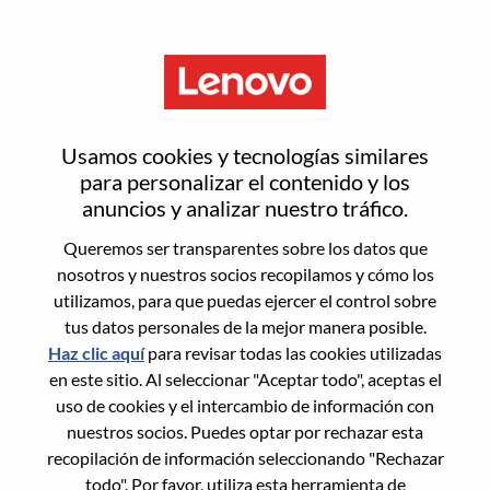
Menú
Inicia sesión o regístrate para
Usamos cookies y tecnologías similares
obtener una nueva cuenta de
para personalizar el contenido y los
anuncios y analizar nuestro tráfico.
usuario
Queremos ser transparentes sobre los datos que
nosotros y nuestros socios recopilamos y cómo los
utilizamos, para que puedas ejercer el control sobre
tus datos personales de la mejor manera posible.
Haz clic aquí
para revisar todas las cookies utilizadas
en este sitio. Al seleccionar "Aceptar todo", aceptas el
Usuario recurrente
uso de cookies y el intercambio de información con
nuestros socios. Puedes optar por rechazar esta
Inicio de sesión
recopilación de información seleccionando "Rechazar
Apellido
todo". Por favor, utiliza esta herramienta de