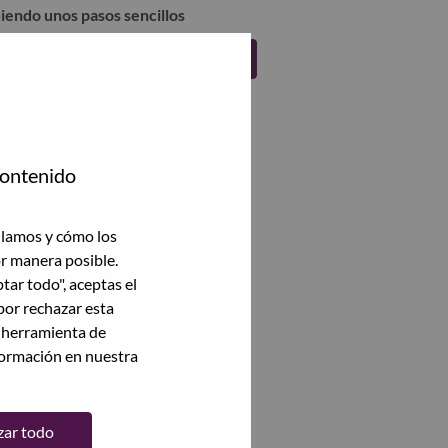
uiendo unos pasos sencillos
Regístrate
contenido
ilamos y cómo los
or manera posible.
ptar todo", aceptas el
por rechazar esta
a herramienta de
formación en nuestra
zar todo