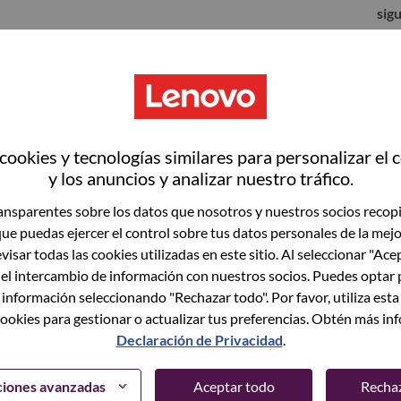
sig
ookies y tecnologías similares para personalizar el 
y los anuncios y analizar nuestro tráfico.
nsparentes sobre los datos que nosotros y nuestros socios recop
que puedas ejercer el control sobre tus datos personales de la mej
visar todas las cookies utilizadas en este sitio. Al seleccionar "Ace
 el intercambio de información con nuestros socios. Puedes optar 
to vacante actual, tenemos su correo electrónico
lvidó su contraseña?" para restablecer e iniciar
 información seleccionando "Rechazar todo". Por favor, utiliza est
ookies para gestionar o actualizar tus preferencias. Obtén más in
Declaración de Privacidad
.
egistrarte como nuevo usuario, comunícate con
support@lenovo.com
con los detalles del error y
ciones avanzadas
Aceptar todo
Recha
ncluye "Problema de inicio de sesión del