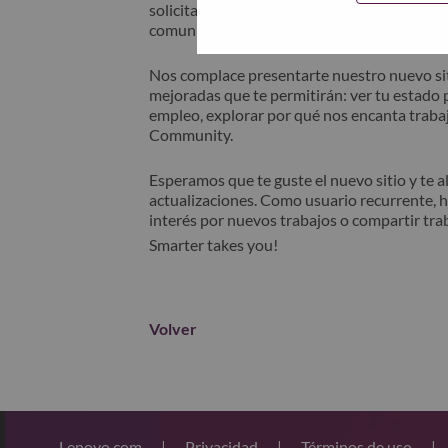
solicitante" en el asunto de su correo elec
comunicará contigo para obtener asistencia 
Nos complace presentarte nuestro nuevo sit
mejoradas que te permitirán: ver tu estado p
empleo, explorar por qué nos encanta trabaj
Community.
Esperamos que te guste el nuevo sitio y te 
actualizaciones. Como usuario recurrente, 
interés por nuevos trabajos o compartir tra
Smarter takes you!
Volver
Lenovo.com
|
Privacidad
|
Términos de uso
|