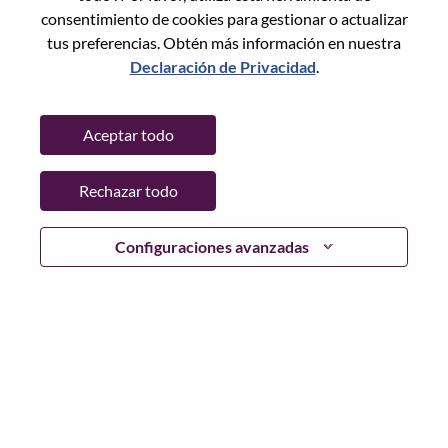
consentimiento de cookies para gestionar o actualizar
tus preferencias. Obtén más información en nuestra
Declaración de Privacidad
.
Contraseña
Aceptar todo
Rechazar todo
Iniciar sesión
¿Has olvidado tu contraseña?
Configuraciones avanzadas
Si eres un solicitante reciente para un puesto vacante
actual, tenemos su correo electrónico guardado en
nuestro sistema; seleccione "¿Olvidó su contraseña?" para
restablecer e iniciar sesión.
Si tienes problemas para iniciar sesión o registrarte como
nuevo usuario, comunícate con nuestro equipo de
recursos humanos en
hrsupport@lenovo.com
con los