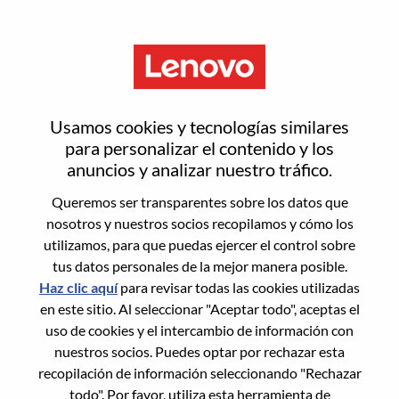
Menú
Inicia sesión o regístrate para
Usamos cookies y tecnologías similares
obtener una nueva cuenta de
para personalizar el contenido y los
anuncios y analizar nuestro tráfico.
usuario
Queremos ser transparentes sobre los datos que
nosotros y nuestros socios recopilamos y cómo los
utilizamos, para que puedas ejercer el control sobre
tus datos personales de la mejor manera posible.
Haz clic aquí
para revisar todas las cookies utilizadas
en este sitio. Al seleccionar "Aceptar todo", aceptas el
Usuario recurrente
uso de cookies y el intercambio de información con
nuestros socios. Puedes optar por rechazar esta
Inicio de sesión
recopilación de información seleccionando "Rechazar
Apellido
todo". Por favor, utiliza esta herramienta de