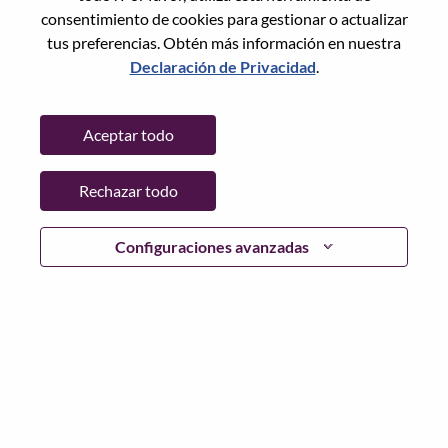
consentimiento de cookies para gestionar o actualizar
tus preferencias. Obtén más información en nuestra
Declaración de Privacidad
.
Contraseña
Aceptar todo
Rechazar todo
Iniciar sesión
¿Has olvidado tu contraseña?
Configuraciones avanzadas
Si eres un solicitante reciente para un puesto vacante
actual, tenemos su correo electrónico guardado en
nuestro sistema; seleccione "¿Olvidó su contraseña?" para
restablecer e iniciar sesión.
Si tienes problemas para iniciar sesión o registrarte como
nuevo usuario, comunícate con nuestro equipo de
recursos humanos en
hrsupport@lenovo.com
con los