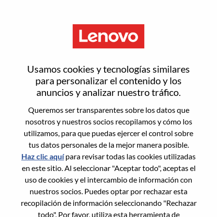
Menú
Inicia sesión o regístrate para
Usamos cookies y tecnologías similares
obtener una nueva cuenta de
para personalizar el contenido y los
anuncios y analizar nuestro tráfico.
usuario
Queremos ser transparentes sobre los datos que
nosotros y nuestros socios recopilamos y cómo los
utilizamos, para que puedas ejercer el control sobre
tus datos personales de la mejor manera posible.
Haz clic aquí
para revisar todas las cookies utilizadas
en este sitio. Al seleccionar "Aceptar todo", aceptas el
Usuario recurrente
uso de cookies y el intercambio de información con
nuestros socios. Puedes optar por rechazar esta
Inicio de sesión
recopilación de información seleccionando "Rechazar
Apellido
todo". Por favor, utiliza esta herramienta de