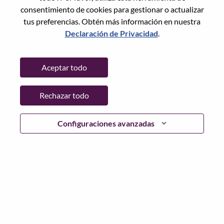
consentimiento de cookies para gestionar o actualizar
tus preferencias. Obtén más información en nuestra
Declaración de Privacidad
.
Contraseña
Aceptar todo
Rechazar todo
Iniciar sesión
¿Has olvidado tu contraseña?
Configuraciones avanzadas
Si eres un solicitante reciente para un puesto vacante
actual, tenemos su correo electrónico guardado en
nuestro sistema; seleccione "¿Olvidó su contraseña?" para
restablecer e iniciar sesión.
Si tienes problemas para iniciar sesión o registrarte como
nuevo usuario, comunícate con nuestro equipo de
recursos humanos en
hrsupport@lenovo.com
con los