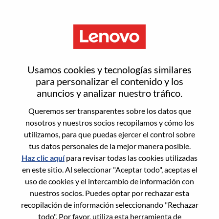
Menú
Inicia sesión o regístrate para
Usamos cookies y tecnologías similares
obtener una nueva cuenta de
para personalizar el contenido y los
anuncios y analizar nuestro tráfico.
usuario
Queremos ser transparentes sobre los datos que
nosotros y nuestros socios recopilamos y cómo los
utilizamos, para que puedas ejercer el control sobre
tus datos personales de la mejor manera posible.
Haz clic aquí
para revisar todas las cookies utilizadas
en este sitio. Al seleccionar "Aceptar todo", aceptas el
Usuario recurrente
uso de cookies y el intercambio de información con
nuestros socios. Puedes optar por rechazar esta
Inicio de sesión
recopilación de información seleccionando "Rechazar
Apellido
todo". Por favor, utiliza esta herramienta de