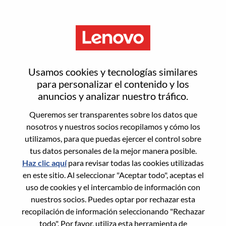
Menú
Inicia sesión o regístrate para
Usamos cookies y tecnologías similares
obtener una nueva cuenta de
para personalizar el contenido y los
anuncios y analizar nuestro tráfico.
usuario
Queremos ser transparentes sobre los datos que
nosotros y nuestros socios recopilamos y cómo los
utilizamos, para que puedas ejercer el control sobre
tus datos personales de la mejor manera posible.
Haz clic aquí
para revisar todas las cookies utilizadas
en este sitio. Al seleccionar "Aceptar todo", aceptas el
Usuario recurrente
uso de cookies y el intercambio de información con
nuestros socios. Puedes optar por rechazar esta
Inicio de sesión
recopilación de información seleccionando "Rechazar
Apellido
todo". Por favor, utiliza esta herramienta de