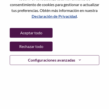
consentimiento de cookies para gestionar o actualizar
tus preferencias. Obtén más información en nuestra
Declaración de Privacidad
.
Contraseña
Aceptar todo
Rechazar todo
Iniciar sesión
¿Has olvidado tu contraseña?
Configuraciones avanzadas
Si eres un solicitante reciente para un puesto vacante
actual, tenemos su correo electrónico guardado en
nuestro sistema; seleccione "¿Olvidó su contraseña?" para
restablecer e iniciar sesión.
Si tienes problemas para iniciar sesión o registrarte como
nuevo usuario, comunícate con nuestro equipo de
recursos humanos en
hrsupport@lenovo.com
con los