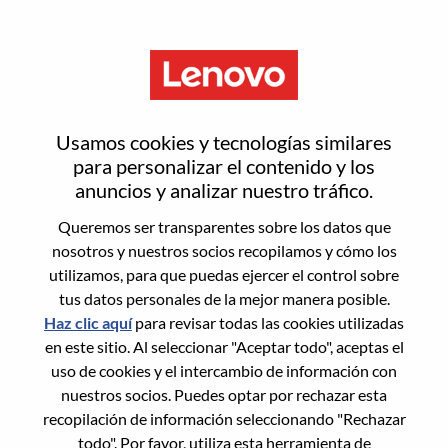
Menú
Inicia sesión o regístrate para
Usamos cookies y tecnologías similares
obtener una nueva cuenta de
para personalizar el contenido y los
anuncios y analizar nuestro tráfico.
usuario
Queremos ser transparentes sobre los datos que
nosotros y nuestros socios recopilamos y cómo los
utilizamos, para que puedas ejercer el control sobre
tus datos personales de la mejor manera posible.
Haz clic aquí
para revisar todas las cookies utilizadas
en este sitio. Al seleccionar "Aceptar todo", aceptas el
Usuario recurrente
uso de cookies y el intercambio de información con
nuestros socios. Puedes optar por rechazar esta
Inicio de sesión
recopilación de información seleccionando "Rechazar
Apellido
todo". Por favor, utiliza esta herramienta de