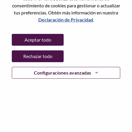
consentimiento de cookies para gestionar o actualizar
tus preferencias. Obtén más información en nuestra
Declaración de Privacidad
.
Contraseña
Aceptar todo
Rechazar todo
Iniciar sesión
¿Has olvidado tu contraseña?
Configuraciones avanzadas
Si eres un solicitante reciente para un puesto vacante
actual, tenemos su correo electrónico guardado en
nuestro sistema; seleccione "¿Olvidó su contraseña?" para
restablecer e iniciar sesión.
Si tienes problemas para iniciar sesión o registrarte como
nuevo usuario, comunícate con nuestro equipo de
recursos humanos en
hrsupport@lenovo.com
con los