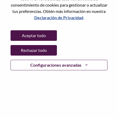
consentimiento de cookies para gestionar o actualizar
tus preferencias. Obtén más información en nuestra
Declaración de Privacidad
.
Contraseña
Aceptar todo
Rechazar todo
Iniciar sesión
¿Has olvidado tu contraseña?
Configuraciones avanzadas
Si eres un solicitante reciente para un puesto vacante
actual, tenemos su correo electrónico guardado en
nuestro sistema; seleccione "¿Olvidó su contraseña?" para
restablecer e iniciar sesión.
Si tienes problemas para iniciar sesión o registrarte como
nuevo usuario, comunícate con nuestro equipo de
recursos humanos en
hrsupport@lenovo.com
con los