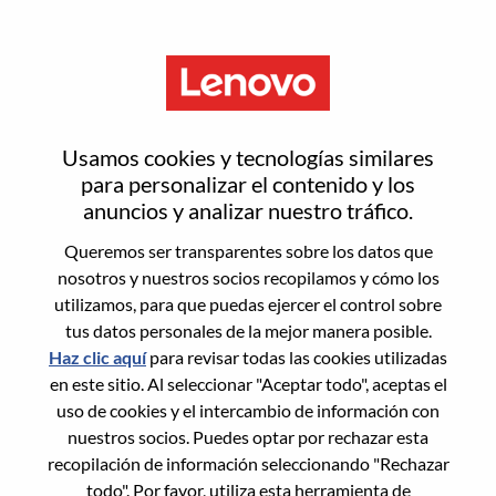
Menú
Inicia sesión o regístrate para
Usamos cookies y tecnologías similares
obtener una nueva cuenta de
para personalizar el contenido y los
anuncios y analizar nuestro tráfico.
usuario
Queremos ser transparentes sobre los datos que
nosotros y nuestros socios recopilamos y cómo los
utilizamos, para que puedas ejercer el control sobre
tus datos personales de la mejor manera posible.
Haz clic aquí
para revisar todas las cookies utilizadas
en este sitio. Al seleccionar "Aceptar todo", aceptas el
Usuario recurrente
uso de cookies y el intercambio de información con
nuestros socios. Puedes optar por rechazar esta
Inicio de sesión
recopilación de información seleccionando "Rechazar
Apellido
todo". Por favor, utiliza esta herramienta de