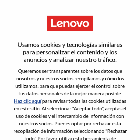
Menú
Inicia sesión o regístrate para
Usamos cookies y tecnologías similares
obtener una nueva cuenta de
para personalizar el contenido y los
anuncios y analizar nuestro tráfico.
usuario
Queremos ser transparentes sobre los datos que
nosotros y nuestros socios recopilamos y cómo los
utilizamos, para que puedas ejercer el control sobre
tus datos personales de la mejor manera posible.
Haz clic aquí
para revisar todas las cookies utilizadas
en este sitio. Al seleccionar "Aceptar todo", aceptas el
Usuario recurrente
uso de cookies y el intercambio de información con
nuestros socios. Puedes optar por rechazar esta
Inicio de sesión
recopilación de información seleccionando "Rechazar
Apellido
todo". Por favor, utiliza esta herramienta de