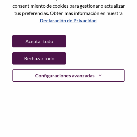
consentimiento de cookies para gestionar o actualizar
tus preferencias. Obtén más información en nuestra
Declaración de Privacidad
.
Contraseña
Aceptar todo
Rechazar todo
Iniciar sesión
¿Has olvidado tu contraseña?
Configuraciones avanzadas
Si eres un solicitante reciente para un puesto vacante
actual, tenemos su correo electrónico guardado en
nuestro sistema; seleccione "¿Olvidó su contraseña?" para
restablecer e iniciar sesión.
Si tienes problemas para iniciar sesión o registrarte como
nuevo usuario, comunícate con nuestro equipo de
recursos humanos en
hrsupport@lenovo.com
con los