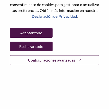
consentimiento de cookies para gestionar o actualizar
tus preferencias. Obtén más información en nuestra
Declaración de Privacidad
.
Contraseña
Aceptar todo
Rechazar todo
Iniciar sesión
¿Has olvidado tu contraseña?
Configuraciones avanzadas
Si eres un solicitante reciente para un puesto vacante
actual, tenemos su correo electrónico guardado en
nuestro sistema; seleccione "¿Olvidó su contraseña?" para
restablecer e iniciar sesión.
Si tienes problemas para iniciar sesión o registrarte como
nuevo usuario, comunícate con nuestro equipo de
recursos humanos en
hrsupport@lenovo.com
con los