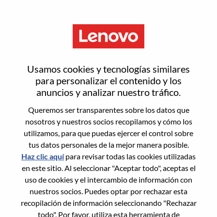
Menú
Inicia sesión o regístrate para
Usamos cookies y tecnologías similares
obtener una nueva cuenta de
para personalizar el contenido y los
anuncios y analizar nuestro tráfico.
usuario
Queremos ser transparentes sobre los datos que
nosotros y nuestros socios recopilamos y cómo los
utilizamos, para que puedas ejercer el control sobre
tus datos personales de la mejor manera posible.
Haz clic aquí
para revisar todas las cookies utilizadas
en este sitio. Al seleccionar "Aceptar todo", aceptas el
Usuario recurrente
uso de cookies y el intercambio de información con
nuestros socios. Puedes optar por rechazar esta
Inicio de sesión
recopilación de información seleccionando "Rechazar
Apellido
todo". Por favor, utiliza esta herramienta de