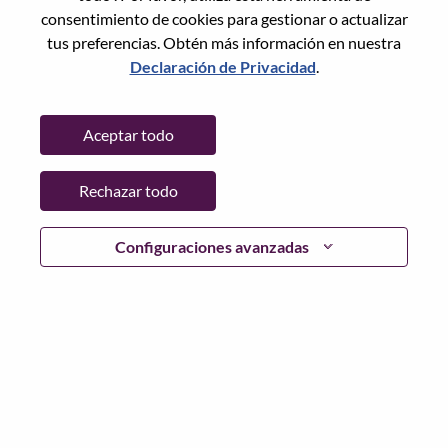
consentimiento de cookies para gestionar o actualizar
tus preferencias. Obtén más información en nuestra
Declaración de Privacidad
.
Contraseña
Aceptar todo
Rechazar todo
Iniciar sesión
¿Has olvidado tu contraseña?
Configuraciones avanzadas
Si eres un solicitante reciente para un puesto vacante
actual, tenemos su correo electrónico guardado en
nuestro sistema; seleccione "¿Olvidó su contraseña?" para
restablecer e iniciar sesión.
Si tienes problemas para iniciar sesión o registrarte como
nuevo usuario, comunícate con nuestro equipo de
recursos humanos en
hrsupport@lenovo.com
con los