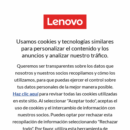
Menú
Inicia sesión o regístrate para
Usamos cookies y tecnologías similares
obtener una nueva cuenta de
para personalizar el contenido y los
anuncios y analizar nuestro tráfico.
usuario
Queremos ser transparentes sobre los datos que
nosotros y nuestros socios recopilamos y cómo los
utilizamos, para que puedas ejercer el control sobre
tus datos personales de la mejor manera posible.
Haz clic aquí
para revisar todas las cookies utilizadas
en este sitio. Al seleccionar "Aceptar todo", aceptas el
Usuario recurrente
uso de cookies y el intercambio de información con
nuestros socios. Puedes optar por rechazar esta
Inicio de sesión
recopilación de información seleccionando "Rechazar
Apellido
todo". Por favor, utiliza esta herramienta de