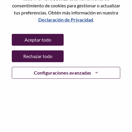
consentimiento de cookies para gestionar o actualizar
tus preferencias. Obtén más información en nuestra
Declaración de Privacidad
.
Contraseña
Aceptar todo
Rechazar todo
Iniciar sesión
¿Has olvidado tu contraseña?
Configuraciones avanzadas
Si eres un solicitante reciente para un puesto vacante
actual, tenemos su correo electrónico guardado en
nuestro sistema; seleccione "¿Olvidó su contraseña?" para
restablecer e iniciar sesión.
Si tienes problemas para iniciar sesión o registrarte como
nuevo usuario, comunícate con nuestro equipo de
recursos humanos en
hrsupport@lenovo.com
con los