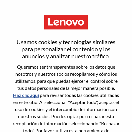
Menú
Inicia sesión o regístrate para
Usamos cookies y tecnologías similares
obtener una nueva cuenta de
para personalizar el contenido y los
anuncios y analizar nuestro tráfico.
usuario
Queremos ser transparentes sobre los datos que
nosotros y nuestros socios recopilamos y cómo los
utilizamos, para que puedas ejercer el control sobre
tus datos personales de la mejor manera posible.
Haz clic aquí
para revisar todas las cookies utilizadas
en este sitio. Al seleccionar "Aceptar todo", aceptas el
Usuario recurrente
uso de cookies y el intercambio de información con
nuestros socios. Puedes optar por rechazar esta
Inicio de sesión
recopilación de información seleccionando "Rechazar
Apellido
todo". Por favor, utiliza esta herramienta de