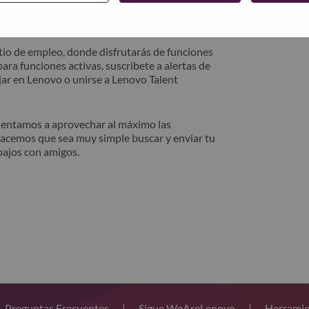
trónico. Un miembro de nuestro equipo se
después de la revisión.
io de empleo, donde disfrutarás de funciones
ara funciones activas, suscribete a alertas de
ar en Lenovo o unirse a Lenovo Talent
alentamos a aprovechar al máximo las
hacemos que sea muy simple buscar y enviar tu
bajos con amigos.
Preguntas Frecuentes
|
Sigue WeAreLenovo
|
Herramie