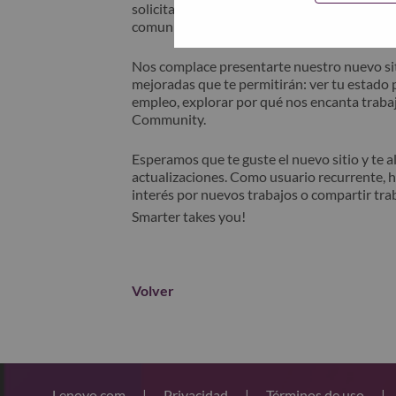
solicitante" en el asunto de su correo elec
comunicará contigo para obtener asistencia 
Nos complace presentarte nuestro nuevo sit
mejoradas que te permitirán: ver tu estado p
empleo, explorar por qué nos encanta trabaj
Community.
Esperamos que te guste el nuevo sitio y te 
actualizaciones. Como usuario recurrente, 
interés por nuevos trabajos o compartir tra
Smarter takes you!
Volver
Lenovo.com
|
Privacidad
|
Términos de uso
|