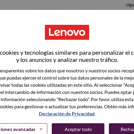
sig
ookies y tecnologías similares para personalizar el 
y los anuncios y analizar nuestro tráfico.
nsparentes sobre los datos que nosotros y nuestros socios recop
que puedas ejercer el control sobre tus datos personales de la mej
visar todas las cookies utilizadas en este sitio. Al seleccionar "Ace
 el intercambio de información con nuestros socios. Puedes optar 
to vacante actual, tenemos su correo electrónico
lvidó su contraseña?" para restablecer e iniciar
 información seleccionando "Rechazar todo". Por favor, utiliza est
ookies para gestionar o actualizar tus preferencias. Obtén más in
Declaración de Privacidad
.
egistrarte como nuevo usuario, comunícate con
support@lenovo.com
con los detalles del error y
ciones avanzadas
Aceptar todo
Recha
ncluye "Problema de inicio de sesión del