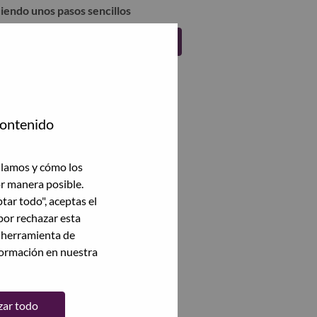
uiendo unos pasos sencillos
Regístrate
contenido
ilamos y cómo los
or manera posible.
ptar todo", aceptas el
por rechazar esta
a herramienta de
formación en nuestra
zar todo