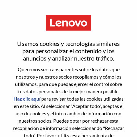
Menú
Inicia sesión o regístrate para
Usamos cookies y tecnologías similares
obtener una nueva cuenta de
para personalizar el contenido y los
anuncios y analizar nuestro tráfico.
usuario
Queremos ser transparentes sobre los datos que
nosotros y nuestros socios recopilamos y cómo los
utilizamos, para que puedas ejercer el control sobre
tus datos personales de la mejor manera posible.
Haz clic aquí
para revisar todas las cookies utilizadas
en este sitio. Al seleccionar "Aceptar todo", aceptas el
Usuario recurrente
uso de cookies y el intercambio de información con
nuestros socios. Puedes optar por rechazar esta
Inicio de sesión
recopilación de información seleccionando "Rechazar
Apellido
todo". Por favor, utiliza esta herramienta de