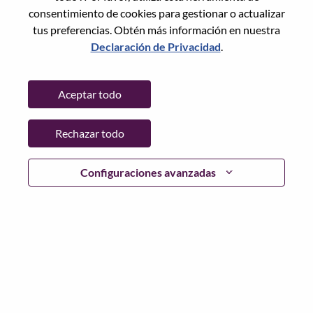
consentimiento de cookies para gestionar o actualizar
tus preferencias. Obtén más información en nuestra
Declaración de Privacidad
.
Contraseña
Aceptar todo
Rechazar todo
Iniciar sesión
¿Has olvidado tu contraseña?
Configuraciones avanzadas
Si eres un solicitante reciente para un puesto vacante
actual, tenemos su correo electrónico guardado en
nuestro sistema; seleccione "¿Olvidó su contraseña?" para
restablecer e iniciar sesión.
Si tienes problemas para iniciar sesión o registrarte como
nuevo usuario, comunícate con nuestro equipo de
recursos humanos en
hrsupport@lenovo.com
con los